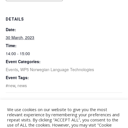
DETAILS
Date:
30 March, 2023
Time:
14:00 - 15:00
Event Categories:
Events
,
WP5 Norwegian Language Technologies
Event Tags:
#new
,
news
Personalisation Day. The
MediaFutures and SUJO Joint Guest
We use cookies on our website to give you the most
first Nordic workshop on
Lecture: Countering Russian
relevant experience by remembering your preferences and
personalisation and
Disinformation with Maksym Balaklytskyi
repeat visits. By clicking “ACCEPT ALL”, you consent to the
use of ALL the cookies. However, you may visit "Cookie
recommender systems.
from Kharkiv National University